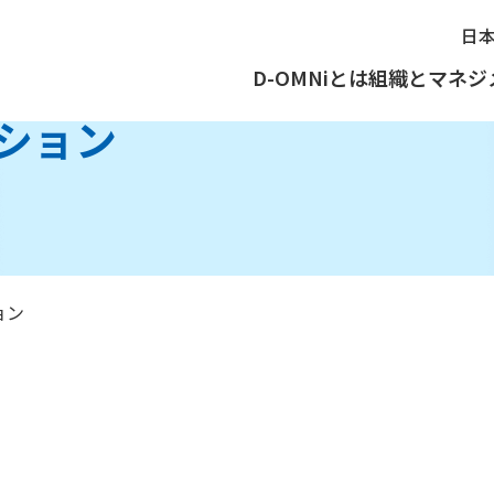
日
D-OMNiとは
組織とマネジ
ーション
ョン