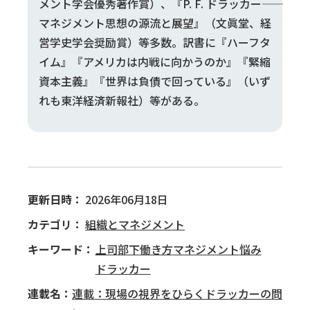
メント学会優秀著作賞）、『P. F. ドラッカー――
マネジメント思想の源流と展望』（文眞堂、経
営学史学会奨励賞）等多数。訳書に『ハーフタ
イム』『アメリカは内戦に向かうのか』『緊縮
資本主義』『世界は負債で回っている』（いず
れも東洋経済新報社）等がある。
更新日時：
2026年06月18日
カテゴリ：
組織とマネジメント
キーワード：
上司
部下
働き方
マネジメント
悩み
ドラッカー
連載名：
連載：現場の視界をひらくドラッカーの問